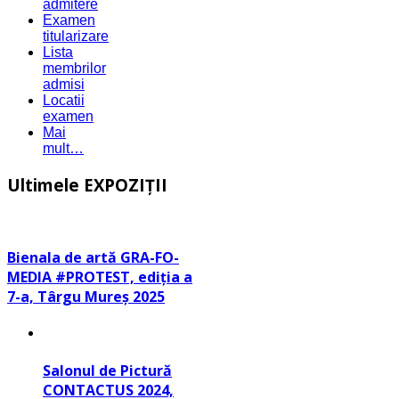
admitere
Examen
titularizare
Lista
membrilor
admisi
Locatii
examen
Mai
mult…
Ultimele EXPOZIŢII
Bienala de artă GRA-FO-
MEDIA #PROTEST, ediţia a
7-a, Târgu Mureş 2025
Salonul de Pictură
CONTACTUS 2024,