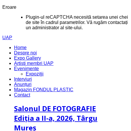
Eroare
Plugin-ul reCAPTCHA necesită setarea unei chei
de site în cadrul parametrilor. Vă rugăm contactați
un administrator al site-ului.
UAP
Home
Despre noi
Expo Gallery
Artisti membri UAP
Evenimente
Expoziţii
Interviuri
Anunțuri
Magazin FONDUL PLASTIC
Contact
Salonul
DE FOTOGRAFIE
Ediţia a II-a, 2026, Târgu
Mureş