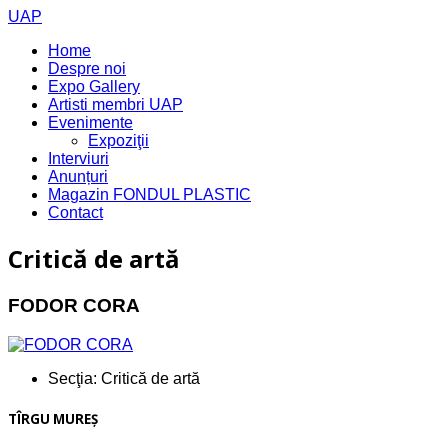
UAP
Home
Despre noi
Expo Gallery
Artisti membri UAP
Evenimente
Expoziţii
Interviuri
Anunțuri
Magazin FONDUL PLASTIC
Contact
Critică de artă
FODOR CORA
Secţia:
Critică de artă
TÎRGU MUREŞ