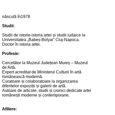
născută în1978
Studii:
Studii de istorie-istoria artei și studii iudaice la
Universitatea „Babeș-Bolyai” Cluj-Napoca.
Doctor în istoria artei.
Profesie:
Cercetător la Muzeul Județean Mureș – Muzeul
de Artă.
Expert acreditat de Ministerul Culturii în artă
românească modernă.
Curatoare și colaboratoare la organizarea
diferitelor expoziții și galerii de artă.
Autoare de articole, studii și cronici dedicate artei
românești moderne și contemporane.
Afiliere: