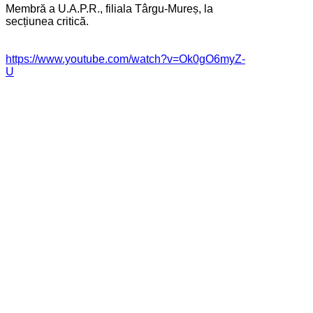
Membră a U.A.P.R., filiala Târgu-Mureș, la
secțiunea critică.
https://www.youtube.com/watch?v=Ok0gO6myZ-
U