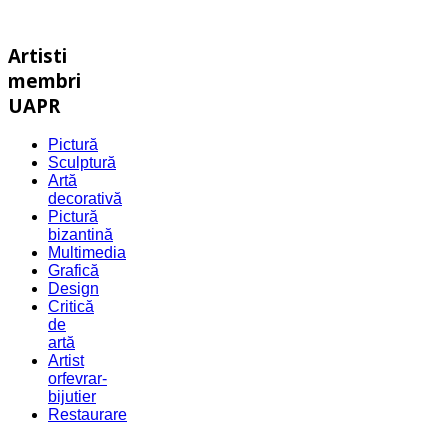
Artisti
membri
UAPR
Pictură
Sculptură
Artă
decorativă
Pictură
bizantină
Multimedia
Grafică
Design
Critică
de
artă
Artist
orfevrar-
bijutier
Restaurare