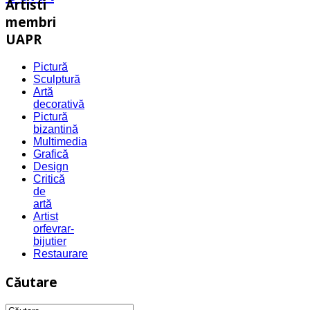
Artisti
membri
UAPR
Pictură
Sculptură
Artă
decorativă
Pictură
bizantină
Multimedia
Grafică
Design
Critică
de
artă
Artist
orfevrar-
bijutier
Restaurare
Căutare