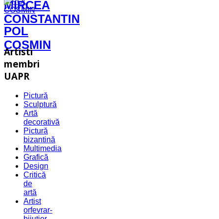
MIRCEA
CONSTANTIN
POL
COSMIN
Artisti
membri
UAPR
Pictură
Sculptură
Artă
decorativă
Pictură
bizantină
Multimedia
Grafică
Design
Critică
de
artă
Artist
orfevrar-
bijutier