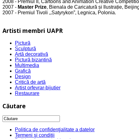
2008 - Premiul II, Cartoons and Animation Creative Competitio
2007 -
Master Prize
, Bienala de Caricatură și Ilustrație, Beijin
2007 - Premiul Tivoli ,,Satyrykon”, Legnica, Polonia.
Artisti membri UAPR
Pictură
Sculptură
Artă decorativă
Pictură bizantină
Multimedia
Grafică
Design
Critică de artă
Artist orfevrar-bijutier
Restaurare
Căutare
Politica de confidenţialitate a datelor
Termeni şi condiţii