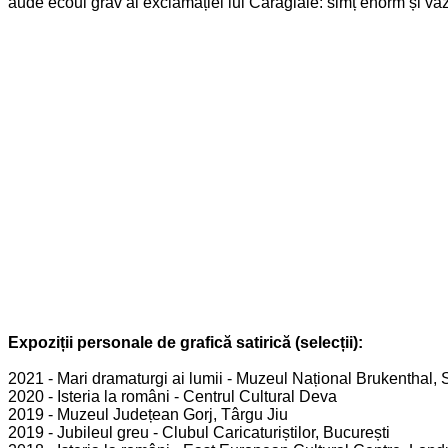
aude ecoul grav al exclamației lui Caragiale: simț enorm și vă
Expoziții personale de grafică satirică (selecții):
2021 - Mari dramaturgi ai lumii - Muzeul Național Brukenthal, 
2020 - Isteria la români - Centrul Cultural Deva
2019 - Muzeul Județean Gorj, Târgu Jiu
2019 - Jubileul greu - Clubul Caricaturiștilor, București