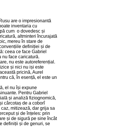
el Rusu are o impresionantă
 poate inventaria cu
 după cum o dovedesc și
icatură, altminteri încurajată
opic, mereu în stare de
nvențiile definiției și de
ară: ceea ce face Gabriel
 nu face caricatură.
are, nu este autoreferențial.
ice și nici nu iși este
această pricină, Aurel
entru că, în esență, el este un
ă, el nu își expune
nsinuante. Pentru Gabriel
ială și analiză fiziognomică,
 și cârcotaș de a coborî
 caz, mitizează, dar grija sa
ceput și de înțeles: prin
mare și de sigură pe sine încât
definiții și de genuri, se