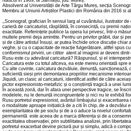
Născut în 1969, la Sărmașu, jud. Mureș.
Absolvent al Universității de Arte Târgu Mureș, secția Scenogr
Membru al Uniunii Artiștilor Plastici din România din 2016 si a
,,Scenograf, grafician în sensul larg al cuvântului, ilustrator 
carieră de caricaturist, răsplătită, în consecință, cu premii nați
exactitate. Referințele publice la opera lui privesc, într-o măs
multele premii deja amintite. Pentru un privitor grăbit, dar și p
și de către artistul însuși, ar putea închide orice discuție chiar
veghe, și cu o capacitate de reacție fulgerătoare, altfel spus 
conformismul privirii, un cititor atent al imaginii ar deveni din
Rusu este cu adevărat caricatură? Răspunsul, și el intempestiv,
Caricatura este cu totul altceva, ea este mereu orientată spre ex
Cu alte cuvinte, caricatura dezvăluie, denunță, sancționează, da
suficientă sieși prin demontarea propriilor mecanisme interioar
Jiquidi, un clasic al caricaturii, identificat astfel de către aceia
pictor expresionisto-metafizic și o conștiință tragică a unei lum
În această zonă, dar în afara unei perspective tragice, se înscr
modelele, nu le denunță incongruențele și nici nu le exhibă fisu
Rusu portretul expresionist, avântul limbajului și exacerbarea 
o modalitate aproape inițiatică de a citi în chip, de a dezvălui 
exemplaritatea de pe soclu și de a o aduce la nivelul confortabi
permanentă este aceea de a marca diferența și de a consemna e
exactitatea observației, prin subtilitatea analizei, prin libertat
portretul exacerbat devine pictură pur și simplu, adică o compoz