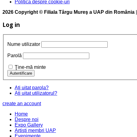
Politica despre cookie-uri
2026 Copyright © Filiala Târgu Mureş a UAP din România
Log in
Nume utilizator
Parolă
Ţine-mă minte
Aţi uitat parola?
Aţi uitat utilizatorul?
create an account
Home
Despre noi
Expo Gallery
Artisti membri UAP
Evenimente