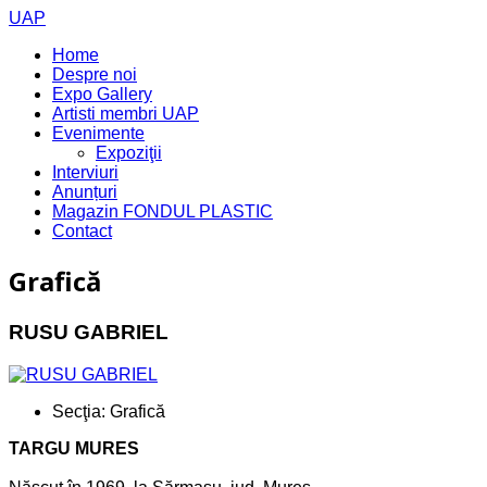
UAP
Home
Despre noi
Expo Gallery
Artisti membri UAP
Evenimente
Expoziţii
Interviuri
Anunțuri
Magazin FONDUL PLASTIC
Contact
Grafică
RUSU GABRIEL
Secţia:
Grafică
TARGU MURES