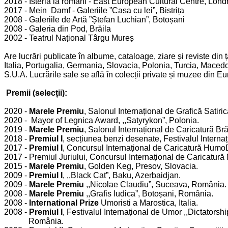
2018 - Isteria la români - East European Cultural Centre, Lond
2017 - Mein Damf - Galeriile ”Casa cu lei”, Bistrița
2008 - Galeriile de Artă ”Ștefan Luchian”, Botoșani
2008 - Galeria din Pod, Brăila
2002 - Teatrul Național Târgu Mureș
Are lucrări publicate în albume, cataloage, ziare și reviste din 
Italia, Portugalia, Germania, Slovacia, Polonia, Turcia, Maced
S.U.A.
Lucrările sale se află în colecții private și muzee din E
Premii (selecții):
2020 -
Marele Premiu
, Salonul Internațional de Grafică Satiric
2020 - Mayor of Legnica Award, ,,Satyrykon”, Polonia.
2019 -
Marele Premiu
, Salonul Internațional de Caricatură Bră
2018 -
Premiul I
, secțiunea benzi desenate, Festivalul Intern
2017 -
Premiul I
, Concursul Internațional de Caricatură Hum
2017 - Premiul Juriului, Concursul Internațional de Caricatu
2015 -
Marele Premiu
, Golden Keg, Presov, Slovacia.
2009 -
Premiul I
, ,,Black Cat”, Baku, Azerbaidjan.
2009 -
Marele Premiu
,,Nicolae Claudiu”, Suceava, România.
2008 -
Marele Premiu
,,Grafis ludica”, Botoșani, România.
2008 -
International Prize
Umoristi a Marostica, Italia.
2008 -
Premiul I
, Festivalul Internațional de Umor ,,Dictatorshi
România.