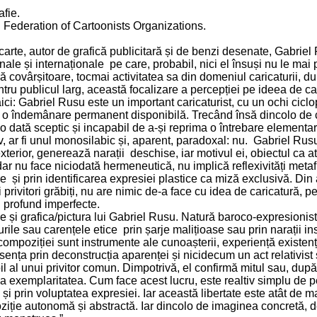
afie.
l Federation of Cartoonists Organizations.
de carte, autor de grafică publicitară și de benzi desenate, Gabri
onale și internaționale pe care, probabil, nici el însuși nu le mai
ură covârșitoare, tocmai activitatea sa din domeniul caricaturii,
entru publicul larg, această focalizare a percepției pe ideea de car
 aici: Gabriel Rusu este un important caricaturist, cu un ochi cicl
cu o îndemânare permanent disponibilă. Trecând însă dincolo de co
tr-o dată sceptic și incapabil de a-și reprima o întrebare element
 ar fi unul monosilabic și, aparent, paradoxal: nu. Gabriel Rusu
terior, generează narații deschise, iar motivul ei, obiectul ca at
r nu face niciodată hermeneutică, nu implică reflexivități metafiz
e și prin identificarea expresiei plastice ca miză exclusivă. Din 
și privitori grăbiți, nu are nimic de-a face cu idea de caricatură, p
i profund imperfecte.
ie și grafica/pictura lui Gabriel Rusu. Natură baroco-expresionist
rile sau carențele etice prin șarje malițioase sau prin narații i
compoziției sunt instrumente ale cunoașterii, experiență existenț
esența prin deconstrucția aparenței și nicidecum un act relativist
l al unui privitor comun. Dimpotrivă, el confirmă mitul sau, după
xemplaritatea. Cum face acest lucru, este realtiv simplu de per
ea și prin voluptatea expresiei. Iar această libertate este atât de 
iție autonomă și abstractă. Iar dincolo de imaginea concretă, de 