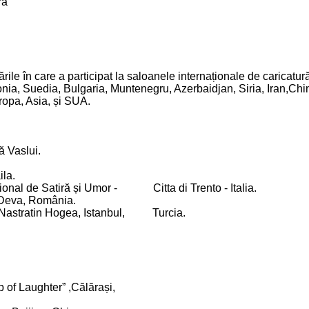
ra
țările în care a participat la saloanele internaționale de caricat
onia, Suedia, Bulgaria, Muntenegru, Azerbaidjan, Siria, Iran,Chi
uropa, Asia, și SUA.
ă Vaslui.
ila.
ațional de Satiră și Umor - Citta di Trento - Italia.
oDeva, România.
ră Nastratin Hogea, Istanbul, Turcia.
p of Laughter” ,Călărași,