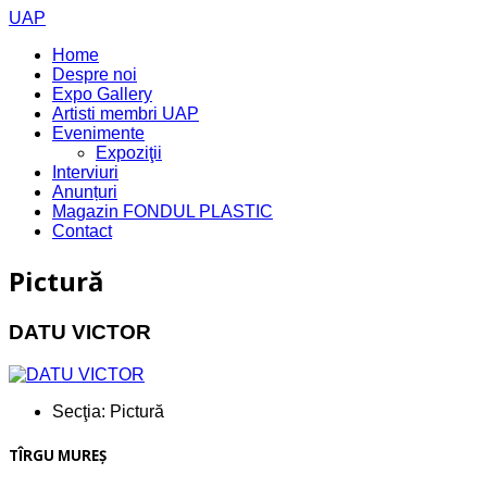
UAP
Home
Despre noi
Expo Gallery
Artisti membri UAP
Evenimente
Expoziţii
Interviuri
Anunțuri
Magazin FONDUL PLASTIC
Contact
Pictură
DATU VICTOR
Secţia:
Pictură
TÎRGU MUREŞ