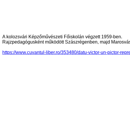
A kolozsvári Képzőművészeti Főiskolán végzett 1959-ben.
Rajzpedagógusként működött Szászrégenben, majd Marosvás
https://www.cuvantul-liber.ro/353480/datu-victor-un-pictor-repre