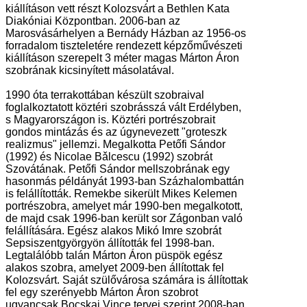
kiállításon vett részt Kolozsvárt a Bethlen Kata
Diakóniai Központban. 2006-ban az
Marosvásárhelyen a Bernády Házban az 1956-os
forradalom tiszteletére rendezett képzőművészeti
kiállításon szerepelt 3 méter magas Márton Áron
szobrának kicsinyített másolatával.
1990 óta terrakottában készült szobraival
foglalkoztatott köztéri szobrásszá vált Erdélyben,
s Magyarországon is. Köztéri portrészobrait
gondos mintázás és az úgynevezett "groteszk
realizmus" jellemzi. Megalkotta Petőfi Sándor
(1992) és Nicolae Bǎlcescu (1992) szobrát
Szovátának. Petőfi Sándor mellszobrának egy
hasonmás példányát 1993-ban Százhalombattán
is felállították. Remekbe sikerült Mikes Kelemen
portrészobra, amelyet már 1990-ben megalkotott,
de majd csak 1996-ban került sor Zágonban való
felállítására. Egész alakos Mikó Imre szobrát
Sepsiszentgyörgyön állították fel 1998-ban.
Legtalálóbb talán Márton Áron püspök egész
alakos szobra, amelyet 2009-ben állítottak fel
Kolozsvárt. Saját szülővárosa számára is állítottak
fel egy szerényebb Márton Áron szobrot
ugyancsak Bocskai Vince tervei szerint 2008-ban.