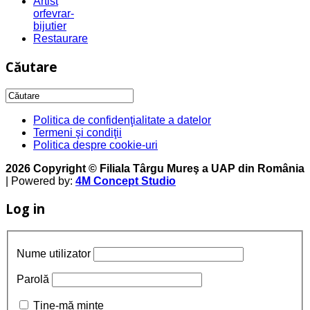
Artist
orfevrar-
bijutier
Restaurare
Căutare
Politica de confidenţialitate a datelor
Termeni şi condiţii
Politica despre cookie-uri
2026 Copyright © Filiala Târgu Mureş a UAP din România
| Powered by:
4M Concept Studio
Log in
Nume utilizator
Parolă
Ţine-mă minte