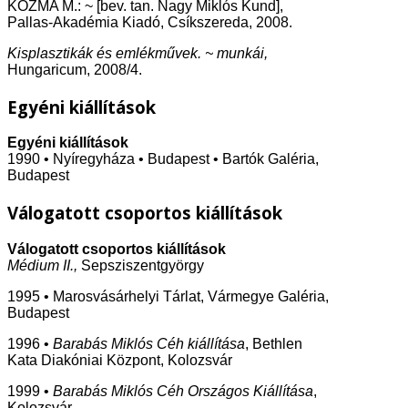
KOZMA M.: ~ [bev. tan. Nagy Miklós Kund],
Pallas-Akadémia Kiadó, Csíkszereda, 2008.
Kisplasztikák és emlékművek. ~ munkái,
Hungaricum, 2008/4.
Egyéni kiállítások
Egyéni kiállítások
1990 • Nyíregyháza • Budapest • Bartók Galéria,
Budapest
Válogatott csoportos kiállítások
Válogatott csoportos kiállítások
Médium II.,
Sepsziszentgyörgy
1995 • Marosvásárhelyi Tárlat, Vármegye Galéria,
Budapest
1996 •
Barabás Miklós Céh kiállítása
, Bethlen
Kata Diakóniai Központ, Kolozsvár
1999 •
Barabás Miklós Céh Országos Kiállítása
,
Kolozsvár