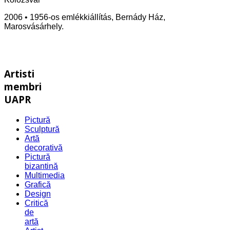
2006 • 1956-os emlékkiállítás, Bernády Ház,
Marosvásárhely.
Artisti
membri
UAPR
Pictură
Sculptură
Artă
decorativă
Pictură
bizantină
Multimedia
Grafică
Design
Critică
de
artă