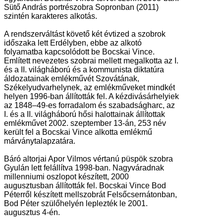
Sütő András portrészobra Sopronban (2011)
szintén karakteres alkotás.
A rendszerváltást követő két évtized a szobrok
időszaka lett Erdélyben, ebbe az alkotó
folyamatba kapcsolódott be Bocskai Vince.
Említett nevezetes szobrai mellett megalkotta az I.
és a II. világháború és a kommunista diktatúra
áldozatainak emlékművét Szovátának,
Székelyudvarhelynek, az emlékműveket mindkét
helyen 1996-ban állították fel. A kézdivásárhelyiek
az 1848–49-es forradalom és szabadságharc, az
I. és a II. világháború hősi halottainak állítottak
emlékművet 2002. szeptember 13-án, 253 név
került fel a Bocskai Vince alkotta emlékmű
márványtalapzatára.
Báró altorjai Apor Vilmos vértanú püspök szobra
Gyulán lett felállítva 1998-ban. Nagyváradnak
millenniumi oszlopot készített, 2000
augusztusban állították fel. Bocskai Vince Bod
Péterről készített mellszobrát Felsőcsernátonban,
Bod Péter szülőhelyén leplezték le 2001.
augusztus 4-én.