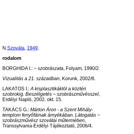
N.
Szováta
,
1949
.
rodalom
BORGHIDA I.:
~ szobrászata
, Folyam
,
1990/2.
Vizualitás a 21. században
, Korunk, 2002/8.
LAKATOS I.:
A kisplasztikáktól a köztéri
szobrokig. Beszélgetés ~ szobrászművésszel,
Erdélyi Napló, 2002. okt. 15.
TAKÁCS G.:
Márton Áron - a Szent Mihály-
templom fenyőfáinak árnyékában. Látogatás ~
szobrászművész szovátai műtermében
,
Transsylvania-Erdélyi Tájékoztató, 2006/4.