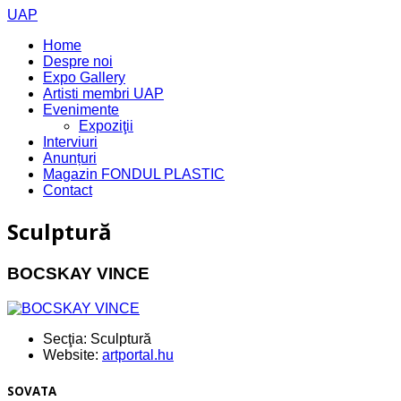
UAP
Home
Despre noi
Expo Gallery
Artisti membri UAP
Evenimente
Expoziţii
Interviuri
Anunțuri
Magazin FONDUL PLASTIC
Contact
Sculptură
BOCSKAY VINCE
Secţia:
Sculptură
Website:
artportal.hu
SOVATA