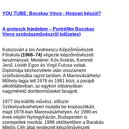
YOU TUBE: Bocskay Vince - Hogyan készül?
A groteszk fejedelem – Portréfilm Bocskay
Vince szobrászművészről (előzetes)
Kolozsvárt a Ion Andreescu Képzőművészeti
Főiskola
(1968–74)
végezte képzőművészeti
tanulmányait. Mesterei: Kós András, Korondi
Jenő, Lövith Egon és Virgil Fulcea voltak.
Diplomája kézhezvétele után visszament
szülővárosába rajzot tanítani. A Marosvásárhelyi
Műhely tagja lett 1976 és 1981 közt, a parajdi
alkotótáborban, az egykori sóbányában
nagyméretű domborműveket faragott.
1977 óta kiállító művész, először
Székelyudvarhelyen mutatta be kisplasztikáit,
majd 1978-ban Marosvásárhelyen. Az 1990-es
évek elején Nyíregyházán, Budapesten is
szerepeltek munkái. 1996 októberében a Barabás
Miklós Céh által rendezett képzőművészeti